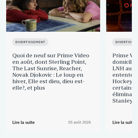
DIVERTISSEMENT
DIVERTISSE
Quoi de neuf sur Prime Video
Prime Vid
en août, dont Sterling Point,
domicile 
The Last Sunrise, Reacher,
LNH au C
Novak Djokovic : Le loup en
entente d
hiver, Elle est dieu, dieu est-
Hockey du
elle?, et plus
certains 
éliminato
Stanley
Lire la suite
Lire la suite
05 août 2026