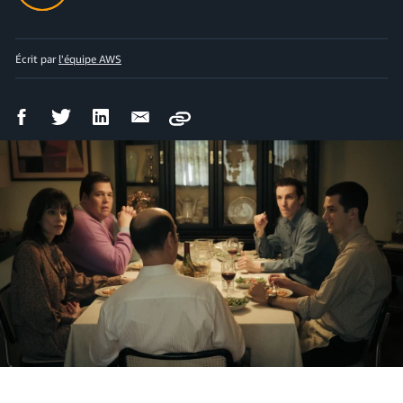
Écrit par
l'équipe AWS
Partager
Partager
Partager
Partager
Copy
sur
sur
sur
par
Facebook
Twitter
LinkedIn
courriel