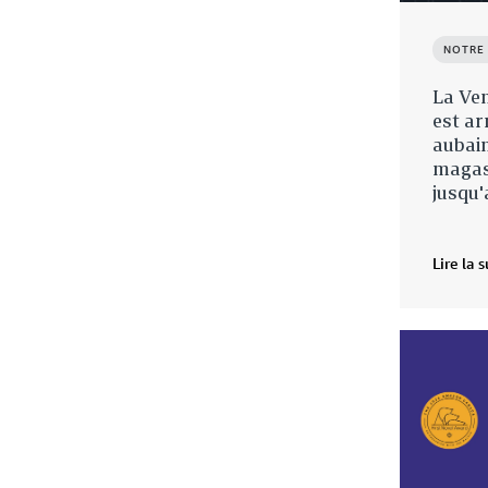
NOTRE
La Ven
est ar
aubain
magas
jusqu'
Lire la s