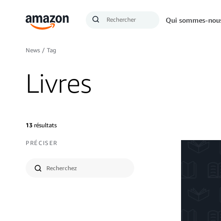
Demande
Qui sommes-nou
Lancer
de
la
recherche
recherche
News
/
Tag
Livres
13
résultats
PRÉCISER
Soumettre
la
recherche