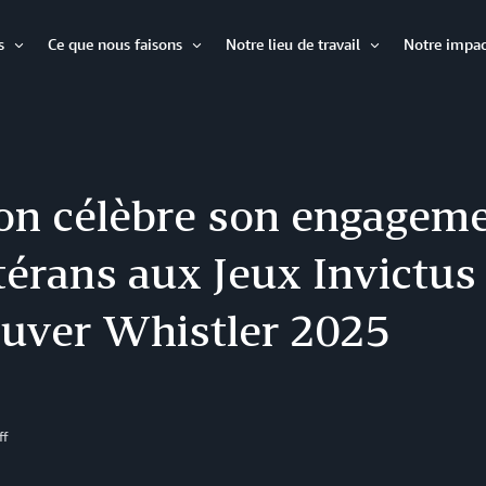
s
Ce que nous faisons
Notre lieu de travail
Notre impac
Ouvrir
Ouvrir
Ouvrir
l'élément
l'élément
l'élément
n célèbre son engageme
térans aux Jeux Invictus
uver Whistler 2025
ff