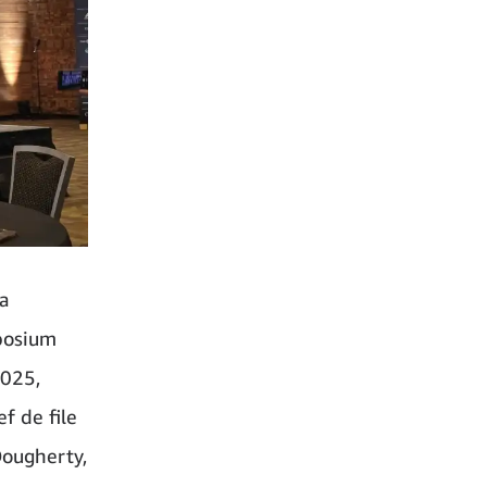
a
mposium
2025,
f de file
Dougherty,