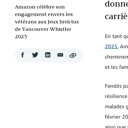
donne
Amazon célèbre son
engagement envers les
carriè
vétérans aux Jeux Invictus
de Vancouver Whistler
En tant q
2025
2025
, Am
Partager
Partager
Partager
Partager
cheminemen
Copy
sur
sur
sur
par
Facebook
Twitter
LinkedIn
courriel
et les fam
Fondés par
résilience
malades g
février 2
ainsi que 