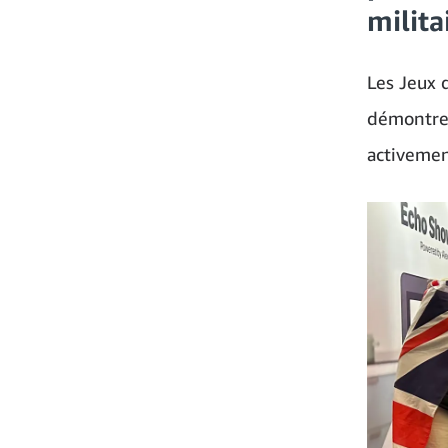
milit
Les Jeux 
démontrer
activemen