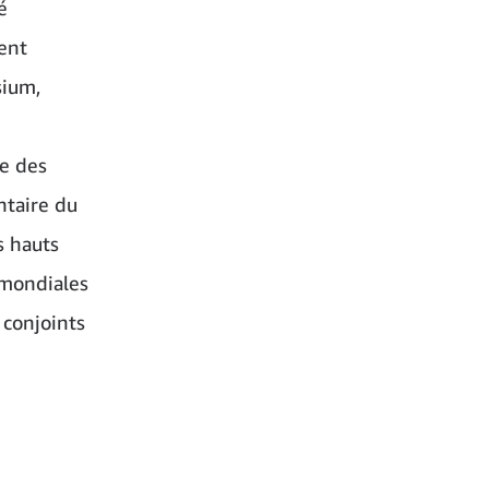
é
ent
sium,
re des
ntaire du
s hauts
 mondiales
 conjoints