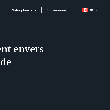
t
Notre planète
Suivez-nous
FR
OUVRIR
Ouvrir
L'ÉLÉME
l'élément
nt envers
 de