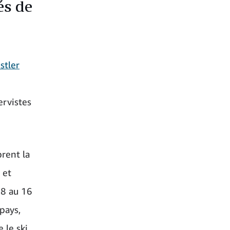
és de
stler
ervistes
brent la
 et
 8 au 16
pays,
 le ski