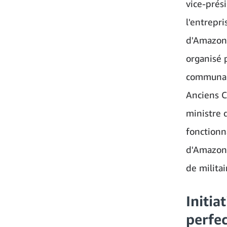
vice-prés
l'entrepr
d'Amazon 
organisé 
communaut
Anciens C
ministre 
fonctionn
d'Amazon,
de milita
Initia
perfe