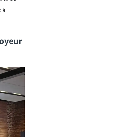
t à
loyeur