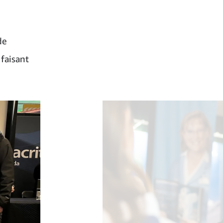
de
faisant