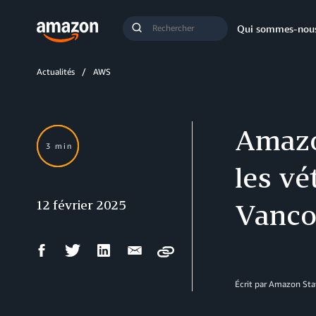
Demande
Qui sommes-nou
Lancer
de
la
recherche
recherche
Actualités
AWS
Amazo
3 min
les vé
12 février 2025
Vanco
Partager
Partager
Partager
Partager
Copy
sur
sur
sur
par
Facebook
Twitter
LinkedIn
courriel
Écrit par Amazon Sta