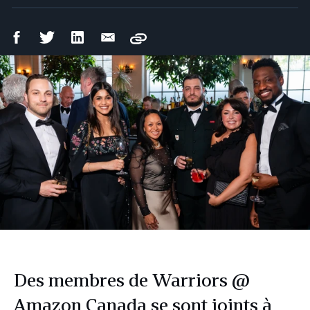
Partager
Partager
Partager
Partager
Copy
sur
sur
sur
par
Facebook
Twitter
LinkedIn
courriel
Des membres de Warriors @
Amazon Canada se sont joints à