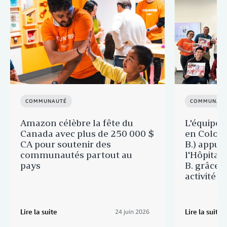
COMMUNAUTÉ
COMMUNAU
Amazon célèbre la fête du
L'équipe 
Canada avec plus de 250 000 $
en Colomb
CA pour soutenir des
B.) appui
communautés partout au
l'Hôpital 
pays
B. grâce 
activité 
Lire la suite
Lire la suite
24 juin 2026