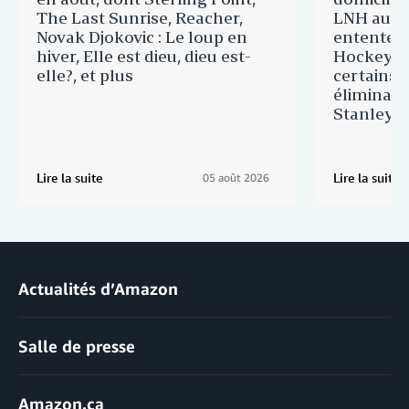
The Last Sunrise, Reacher,
LNH au C
Novak Djokovic : Le loup en
entente d
hiver, Elle est dieu, dieu est-
Hockey du
elle?, et plus
certains 
éliminato
Stanley
Lire la suite
Lire la suite
05 août 2026
Actualités d’Amazon
Salle de presse
Amazon.ca