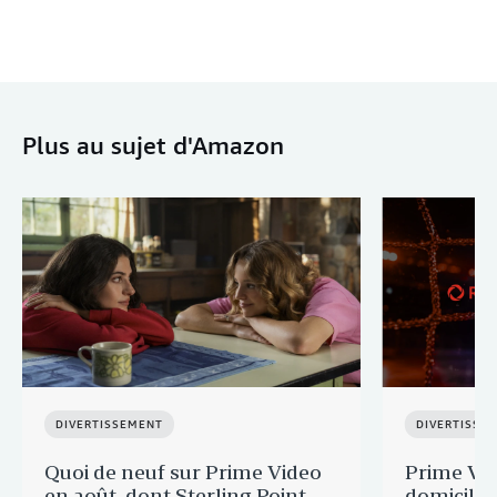
Plus au sujet d'Amazon
DIVERTISSEMENT
DIVERTISSE
Quoi de neuf sur Prime Video
Prime Vid
en août, dont Sterling Point,
domicile 