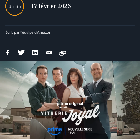
17 février 2026
3 min
Écrit par
l'équipe d'Amazon
Partager
Partager
Partager
Partager
Copy
sur
sur
sur
par
Facebook
Twitter
LinkedIn
courriel