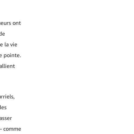
ueurs ont
 de
e la vie
e pointe.
allient
rriels,
des
asser
s – comme