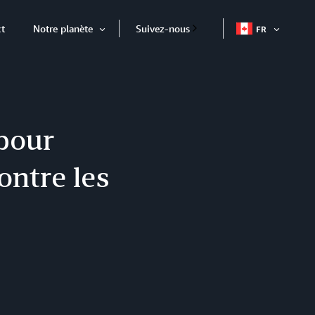
t
Notre planète
Suivez-nous
FR
OUVRIR
Ouvrir
L'ÉLÉME
l'élément
 pour
ontre les