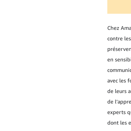
Chez Amaz
contre le
préserven
en sensib
communica
avec les 
de leurs 
de l’appr
experts qu
dont les 