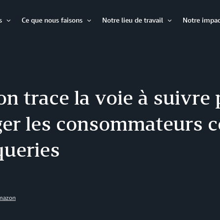
s
Ce que nous faisons
Notre lieu de travail
Notre impac
Ouvrir
Ouvrir
Ouvrir
l'élément
l'élément
l'élément
 trace la voie à suivre
ger les consommateurs c
queries
Amazon