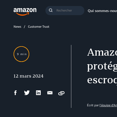
Demande
Qui sommes-nou
Lancer
de
la
recherche
recherche
News
Customer Trust
Amazon
9 min
proté
12 mars 2024
escro
Partager
Partager
Partager
Partager
Copy
sur
sur
sur
par
Facebook
Twitter
LinkedIn
courriel
Écrit par
l'équipe d'