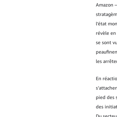
Amazon – 
stratagèm
l’état mo
révèle en
se sont vu
peaufinen
les arrête
En réacti
s’attache
pied des s
des initia
Du secteu