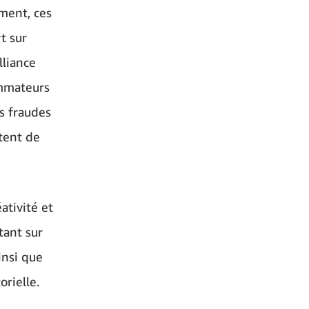
ment, ces
t sur
lliance
ommateurs
es fraudes
tent de
ativité et
tant sur
insi que
orielle.