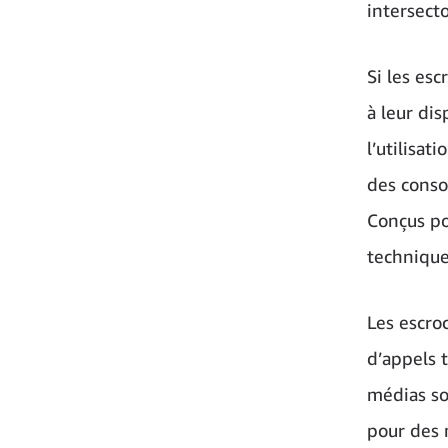
intersecto
Si les es
à leur di
l’utilisat
des conso
Conçus po
technique
Les escroc
d’appels 
médias so
pour des 