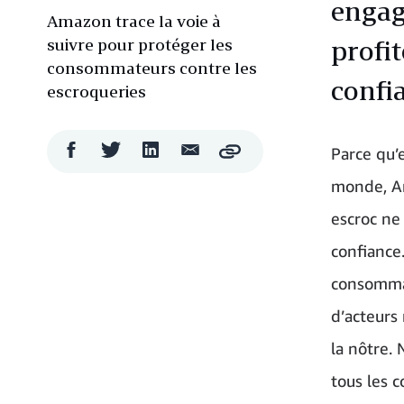
engag
Amazon trace la voie à
suivre pour protéger les
profi
consommateurs contre les
confi
escroqueries
Partager
Partager
Partager
Partager
Parce qu’e
Copy
sur
sur
sur
par
Facebook
Twitter
LinkedIn
courriel
monde, Am
escroc ne 
confiance.
consommat
d’acteurs
la nôtre.
tous les 