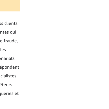
s clients
ntes qui
e fraude,
les
nariats
 répondent
cialistes
êteurs
queries et