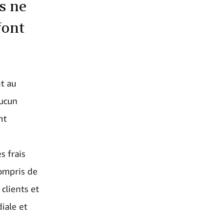
s ne
font
nt au
aucun
nt
s frais
compris de
clients et
iale et